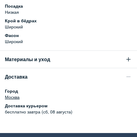
Посадка
Низкая
Крой в бёдрах
Широкий
Фасон
Широкий
Материалы и уход
Состав
Доставка
99% хлопок, 1% эластан
Уход за изделием
Город
Бережная стирка при температуре не более 30С, химчистка
Москва
запрещена, отбеливание запрещено, машинная сушка
Доставка курьером
запрещена
бесплатно
завтра (сб, 08 августа)