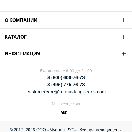
О КОМПАНИИ
Mustang
КАТАЛОГ
Философия
Новая коллекция
Устойчивое развитие
ИНФОРМАЦИЯ
Гид по мужскому дениму
Сотрудничество
Условия продажи
Гид по женскому дениму
Ежедневно с 9:00 до 21:00
Карьера
Политика конфиденциальности
8 (800) 600-76-73
Таблицы размеров
Магазины
8 (495) 775-76-73
Оплата и доставка
customercare@ru.mustang-jeans.com
Обмен и возврат
Мы в соцсетях
© 2017–2026 ООО «Мустанг РУС». Все права защищены.