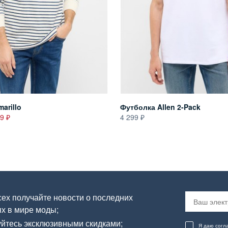
arillo
Футболка Allen 2-Pack
99
4 299
ех получайте новости о последних
х в мире моды;
йтесь эксклюзивными скидками;
Я даю согл