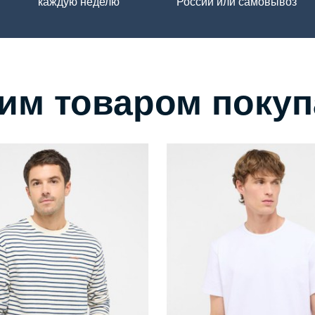
каждую неделю
России или самовывоз
тим товаром поку