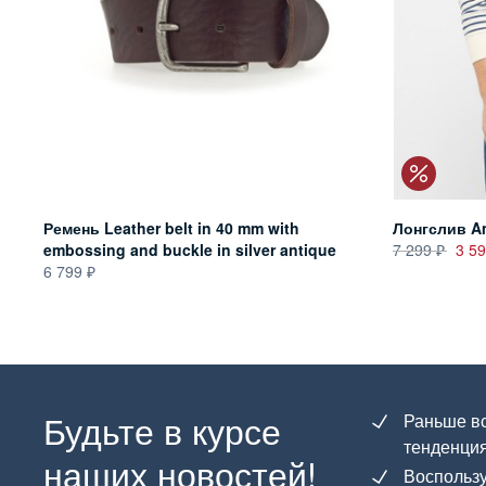
Ремень Leather belt in 40 mm with
Лонгслив Am
embossing and buckle in silver antique
7 299
3 5
6 799
Будьте в курсе
Раньше вс
тенденция
наших новостей!
Воспользу