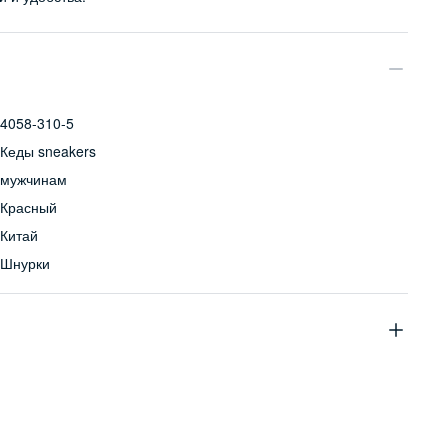
4058-310-5
Кеды sneakers
мужчинам
Красный
Китай
Шнурки
верх: 98% хлопок, 2% полиуретан; подошва: 100% резина