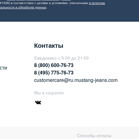
41036) в соответствии с целями и условиями, описанными
в политике
альности и обработки данных
.
Контакты
Ежедневно с 9:00 до 21:00
8 (800) 600-76-73
сти
8 (495) 775-76-73
customercare@ru.mustang-jeans.com
Мы в соцсетях
Способы оплаты