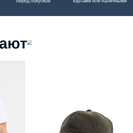
перед покупкой
картами или наличными
пают