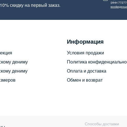
(ИНН 77277
10% скидку на первый заказ.
конфиденци
Информация
екция
Условия продажи
скому дениму
Политика конфиденциально
скому дениму
Оплата и доставка
азмеров
Обмен и возврат
Способы доставки
ны.