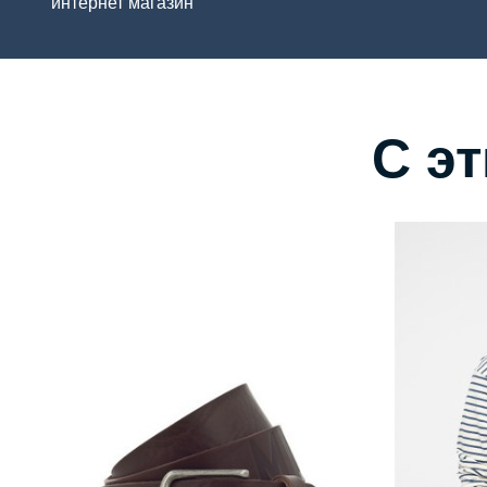
интернет магазин
С э