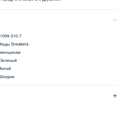
1099-310-7
Кеды Sneakers
женщинам
Зеленый
Китай
Шнурки
верх: 97% хлопок, 3% полиуретан, подошва: 100% резина