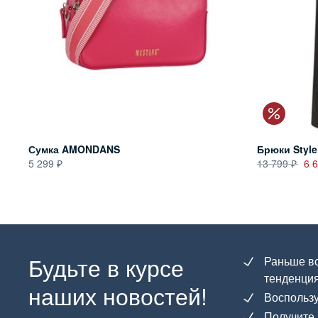
Сумка AMONDANS
Брюки Style
5 299
13 799
6 
Будьте в курсе
Раньше вс
тенденция
наших новостей!
Воспользу
Получите 