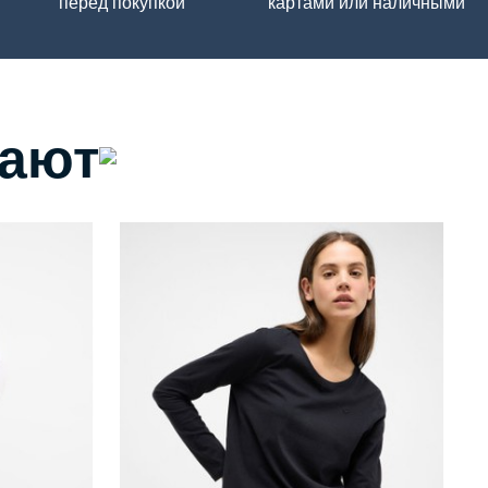
перед покупкой
картами или наличными
пают