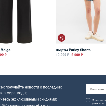
 Meigs
Шорты Purley Shorts
699
12 299
5 999
ех получайте новости о последних
х в мире моды;
йтесь эксклюзивными скидками;
Я даю согл
(ИНН 77277
10% скидку на первый заказ.