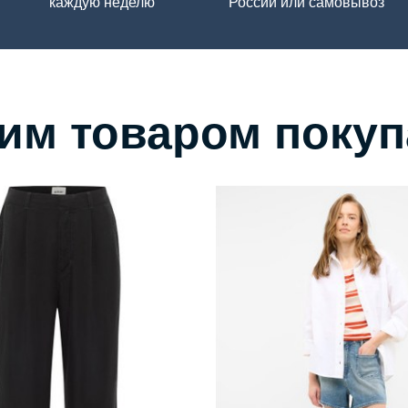
каждую неделю
России или самовывоз
тим товаром поку