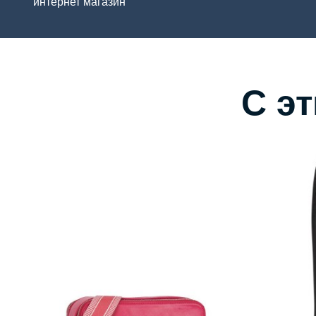
интернет магазин
С э