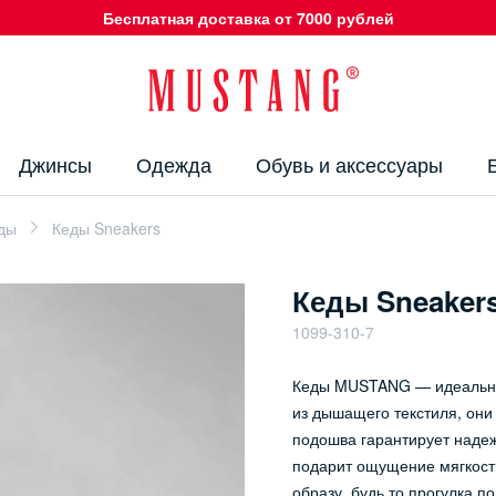
Бесплатная доставка от 7000 рублей
Джинсы
Одежда
Обувь и аксессуары
еды
Кеды Sneakers
Кеды Sneaker
1099-310-7
Кеды MUSTANG — идеальный
из дышащего текстиля, они
подошва гарантирует надеж
подарит ощущение мягкости
образу, будь то прогулка по